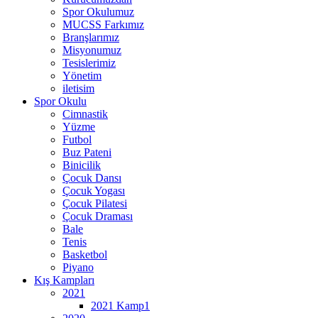
Spor Okulumuz
MUCSS Farkımız
Branşlarımız
Misyonumuz
Tesislerimiz
Yönetim
iletisim
Spor Okulu
Cimnastik
Yüzme
Futbol
Buz Pateni
Binicilik
Çocuk Dansı
Çocuk Yogası
Çocuk Pilatesi
Çocuk Draması
Bale
Tenis
Basketbol
Piyano
Kış Kampları
2021
2021 Kamp1