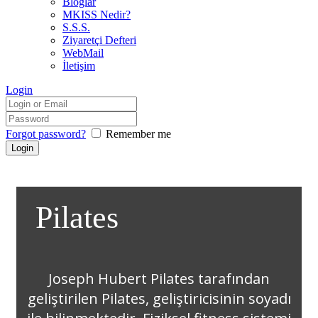
Bloglar
MKISS Nedir?
S.S.S.
Ziyaretçi Defteri
WebMail
İletişim
Login
Forgot password?
Remember me
Pilates
Joseph Hubert Pilates tarafından
geliştirilen Pilates, geliştiricisinin soyadı