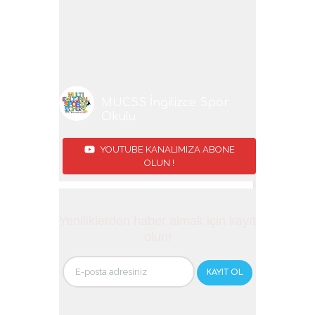
MUCSS İngilizce Spor
Okulu
YOUTUBE KANALIMIZA ABONE
OLUN !
Yeniliklerden haber almak için kayıt
olun!